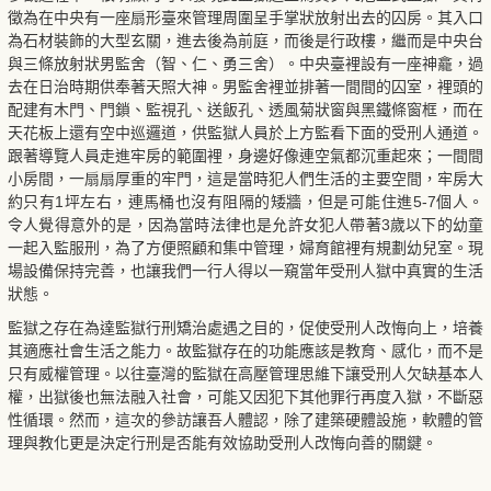
徵為在中央有一座扇形臺來管理周圍呈手掌狀放射出去的囚房。其入口
為石材裝飾的大型玄關，進去後為前庭，而後是行政樓，繼而是中央台
與三條放射狀男監舍（智、仁、勇三舍）。中央臺裡設有一座神龕，過
去在日治時期供奉著天照大神。男監舍裡並排著一間間的囚室，裡頭的
配建有木門、門鎖、監視孔、送飯孔、透風菊狀窗與黑鐵條窗框，而在
天花板上還有空中巡邏道，供監獄人員於上方監看下面的受刑人通道。
跟著導覽人員走進牢房的範圍裡，身邊好像連空氣都沉重起來；一間間
小房間，一扇扇厚重的牢門，這是當時犯人們生活的主要空間，牢房大
約只有1坪左右，連馬桶也沒有阻隔的矮牆，但是可能住進5-7個人。
令人覺得意外的是，因為當時法律也是允許女犯人帶著3歲以下的幼童
一起入監服刑，為了方便照顧和集中管理，婦育館裡有規劃幼兒室。現
場設備保持完善，也讓我們一行人得以一窺當年受刑人獄中真實的生活
狀態。
監獄之存在為達監獄行刑矯治處遇之目的，促使受刑人改悔向上，培養
其適應社會生活之能力。故監獄存在的功能應該是教育、感化，而不是
只有威權管理。以往臺灣的監獄在高壓管理思維下讓受刑人欠缺基本人
權，出獄後也無法融入社會，可能又因犯下其他罪行再度入獄，不斷惡
性循環。然而，這次的參訪讓吾人體認，除了建築硬體設施，軟體的管
理與教化更是決定行刑是否能有效協助受刑人改悔向善的關鍵。