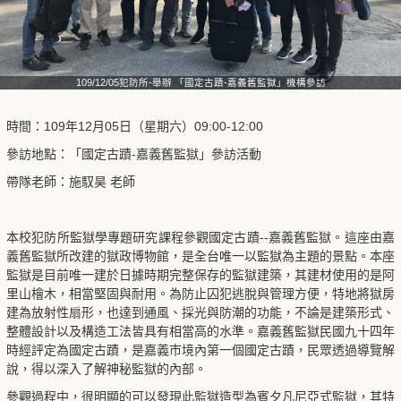
109/12/05犯防所-舉辦 「國定古蹟-嘉義舊監獄」機構參訪
時間：109年12月05日（星期六）09:00-12:00
參訪地點：「國定古蹟-嘉義舊監獄」參訪活動
帶隊老師：施馭昊 老師
本校犯防所監獄學專題研究課程參觀國定古蹟--嘉義舊監獄。這座由嘉
義舊監獄所改建的獄政博物館，是全台唯一以監獄為主題的景點。本座
監獄是目前唯一建於日據時期完整保存的監獄建築，其建材使用的是阿
里山檜木，相當堅固與耐用。為防止囚犯逃脫與管理方便，特地將獄房
建為放射性扇形，也達到通風、採光與防潮的功能，不論是建築形式、
整體設計以及構造工法皆具有相當高的水準。嘉義舊監獄民國九十四年
時經評定為國定古蹟，是嘉義市境內第一個國定古蹟，民眾透過導覽解
說，得以深入了解神秘監獄的內部。
參觀過程中，很明顯的可以發現此監獄造型為賓夕凡尼亞式監獄，其特